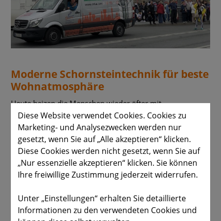
Moderne Schornsteintechnik für beste
Wohnatmosphäre
Heute heizen die Menschen wieder öfter mit
nachwachsenden Brennstoffen, doch auch Öl- und
Diese Website verwendet Cookies. Cookies zu
Gasheizungen sind nach wie vor aktuell. Grund genug, um
Marketing- und Analysezwecken werden nur
für zuverlässigen Abzug von Rauch zu sorgen, der bei der
gesetzt, wenn Sie auf „Alle akzeptieren“ klicken.
Verbrennung entsteht.
Diese Cookies werden nicht gesetzt, wenn Sie auf
Ihr Fachbetrieb für Schornsteinbau und
„Nur essenzielle akzeptieren“ klicken. Sie können
Schornsteinsanierung kennt sowohl die gesetzliche Lage
Ihre freiwillige Zustimmung jederzeit widerrufen.
sowie die Anforderungen von verschiedenen Bauformen
ganz genau.
Unter „Einstellungen“ erhalten Sie detaillierte
Informationen zu den verwendeten Cookies und
Unser Angebot für Sie: